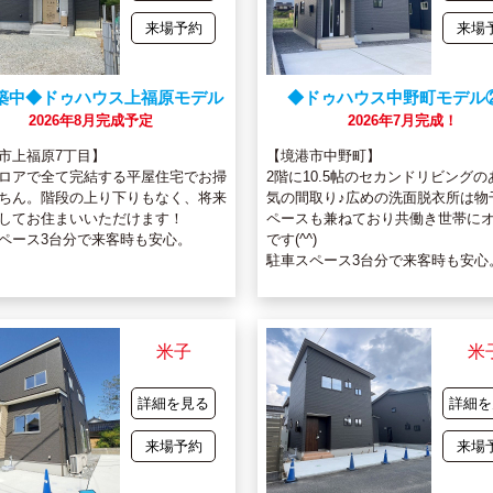
来場予約
来場
築中◆ドゥハウス上福原モデル
◆ドゥハウス中野町モデル
2026年8月完成予定
2026年7月完成！
市上福原7丁目】
【境港市中野町】
ロアで全て完結する平屋住宅でお掃
2階に10.5帖のセカンドリビングの
ちん。階段の上り下りもなく、将来
気の間取り♪広めの洗面脱衣所は物
してお住まいいただけます！
ペースも兼ねており共働き世帯に
ペース3台分で来客時も安心。
です(^^)
駐車スペース3台分で来客時も安心
米子
米
詳細を見る
詳細を
来場予約
来場