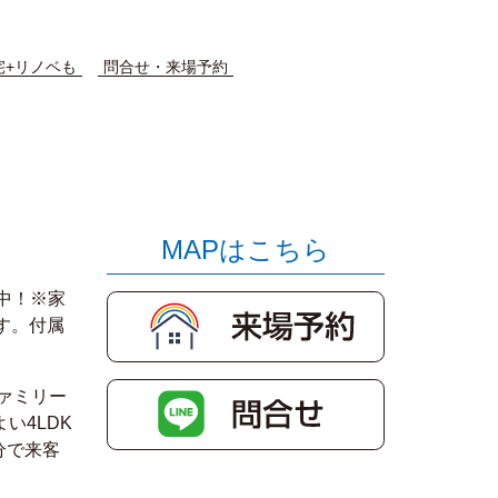
宅+リノベも
問合せ・来場予約
MAPはこちら
中！※家
す。付属
ァミリー
い4LDK
分で来客