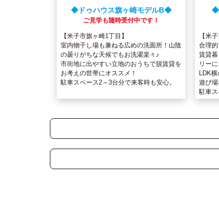
◆ドゥハウス旗ヶ崎モデルB◆
◆
ご見学も随時受付中です！
【米子市旗ヶ崎1丁目】
【米子
室内物干し場も兼ねる広めの洗面所！山陰
合理的
の曇りがちな天候でもお洗濯楽々♪
賃貸暮
市街地に出やすい立地のおうちで脱賃貸を
リーに
お考えの世帯にオススメ！
LDK
駐車スペース2～3台分で来客時も安心。
遊び場
駐車ス