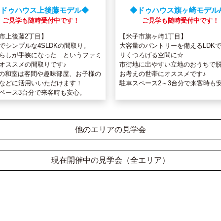
ドゥハウス上後藤モデル◆
◆ドゥハウス旗ヶ崎モデル
ご見学も随時受付中です！
ご見学も随時受付中です！
市上後藤2丁目】
【米子市旗ヶ崎1丁目】
でシンプルな4SLDKの間取り。
大容量のパントリーを備えるLDK
らしが手狭になった…というファミ
リくつろげる空間に☆
オススメの間取りです♪
市街地に出やすい立地のおうちで
横の和室は客間や趣味部屋、お子様の
お考えの世帯にオススメです♪
などに活用いいただけます！
駐車スペース2～3台分で来客時も
ペース3台分で来客時も安心。
他のエリアの見学会
現在開催中の見学会（全エリア）