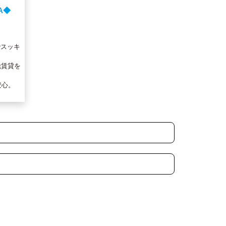
A◆
でスッキ
脱賃貸を
安心。