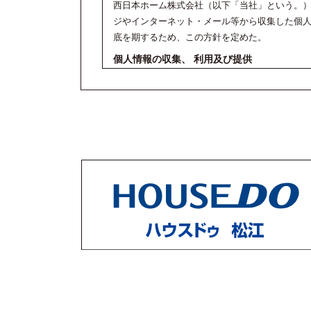
西日本ホーム株式会社（以下「当社」という。
ジやインターネット・メール等から収集した個
底を期するため、この方針を定めた。
個人情報の収集、 利用及び提供
西日本ホーム株式会社は、個人情報の収集にあ
でのみ個人情報を利用します。 また、事前に本
しません。 ただし裁判所、警察等権限を有する
情報の提供に応ずる場合があります。
個人情報の廃棄
不要となった個人情報データは、速やかに、適
個人情報の適正な管理
個人情報を適正に管理し、不正利用、紛失、改
担当者及び外注取引先（以下「取引先等」とい
す。
社員等の遵守事項
社員等は、当社に係る個人情報を不正に利用し
社員等は、個人情報に掛かる入力資料、出力資
正に管理しなければならない。