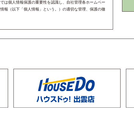
）では個人情報保護の重要性を認識し、自社管理各ホームペー
人情報（以下「個人情報」という。）の適切な管理、保護の徹
たっては、その収集目的を明示し、明示した収集目的の範囲内
人の同意を得た場合を除き、個人情報の第三者への提供はいた
機関からの合法的な要請等がある場合は、本人の同意なくして
正な方法で廃棄します。
ざん、漏洩等を防止するため、西日本ホーム株式会社の社員、
う。）に対する遵守事項を次のとおり定め、その徹底を図りま
、又は他人に不正に提供してはならない。
料又は電磁気的記録媒体（以下「入力資料等」という。）を適