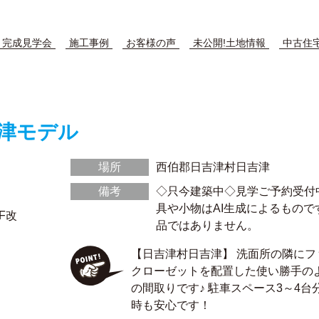
完成見学会
施工事例
お客様の声
未公開!土地情報
中古住
津モデル
場所
西伯郡日吉津村日吉津
備考
◇只今建築中◇見学ご予約受付
具や小物はAI生成によるもので
F改
品ではありません。
）
【日吉津村日吉津】 洗面所の隣にフ
クローゼットを配置した使い勝手のよ
の間取りです♪ 駐車スペース3～4台
時も安心です！