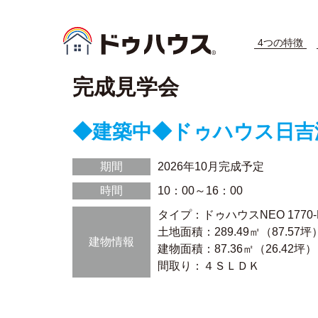
4つの特徴
完成見学会
◆建築中◆ドゥハウス日吉
期間
2026年10月完成予定
時間
10：00～16：00
タイプ：ドゥハウスNEO 1770-
土地面積：289.49㎡（87.57坪
建物情報
建物面積：87.36㎡（26.42坪）
間取り：４ＳＬＤＫ