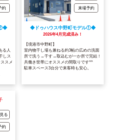
予約
来場予約
②◆
◆ドゥハウス中野町モデル①◆
2026年4月完成済み！
【境港市中野町】
ある人
室内物干し場も兼ねる約3帖の広めの洗面
干しス
所で洗う→干す→取込むが一か所で完結！
オススメ
共働き世帯にオススメの間取りです^^
駐車スペース3台分で来客時も安心。
。
子
見る
予約