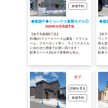
来場予約
◆建築中◆ドゥハウス新開モデル①
◆建
2026年10月完成予定
【米子市新開6丁目】
【米子
約3帖のフリースペースは書斎・ドライル
ワンフ
ーム・クローゼット等々…ライフスタイル
除も楽
に合わせた用途でお使い頂けます！
も安心
駐車スペース3台分で来客時も安心。
駐車ス
米子
詳細を見る
来場予約