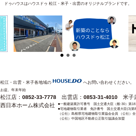
又は遺棄し、若しくはき損してはならない。
ドゥハウスはハウスドゥ 松江・米子・出雲のオリジナルブランドです。
、データの消去その他の方法により情報を復元できないように
はならない。
ないように管理しなければならない。 社員等は、当社の活動
システムを利用してはならない。
拡散の防止に配意しなければならない。
関する知識の研鑽に努め、必要に応じて本方針内容を見直し、
松江・出雲・米子各地域の
へお問い合わせください。
お盆、年末年始
松江店：0852-33-7778 出雲店：0853-31-4010 米子店：
■一般建築業許可番号 国土交通大臣（般-30）第181
西日本ホーム株式会社
■宅地建物取引業者 免許番号 国土交通大臣(3)第8
（公社）島根県宅地建物取引業協会会員 （公社）
（公社）中国地区不動産公正取引協議会加盟