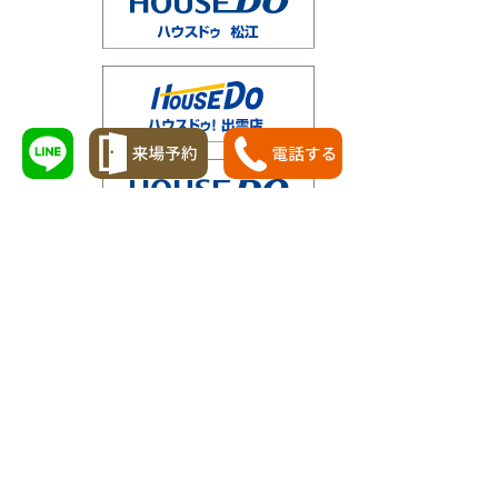
個人情報の適正な管理
個人情報を適正に管理し、不正利用、紛失、改
ざん、漏洩等を防止するため、西日本ホーム株
式会社の社員、担当者及び外注取引先（以下
「取引先等」という。）に対する遵守事項を次
のとおり定め、その徹底を図ります。
社員等の遵守事項
社員等は、当社に係る個人情報を不正に利用
し、又は他人に不正に提供してはならない。
社員等は、個人情報に掛かる入力資料、出力資
料又は電磁気的記録媒体（以下「入力資料等」
という。）を適正に管理しなければならない。
社員等は、入力資料等を他人に不正に交付し、
又は遺棄し、若しくはき損してはならない。
社員等は、入力資料等を廃棄するときは、裁
断、データの消去その他の方法により情報を復
リノ計画はハウスドゥ 松江・米子・出雲のオリジナルブランドです。
元できないように措置しなければならない。
社員等は、自己のパスワードを他人に知らせて
はならない。
社員等は、パスワードを他人に使用されること
がないように管理しなければならない。 社員等
は、当社の活動目的以外の目的で当社が運用す
松江・出雲・米子各地域の
へお問い合わせください。
るネットワークシステムを利用してはならな
［営業時間］ 9:15～17:00［定休日］ 水曜日、第2･4火曜日、お盆、年末
い。
年始
社員等は、コンピューターウイルスの侵入及び
松江店：0852-33-7778 出雲店：0853-31-4010 米子店：0859-30-3100
拡散の防止に配意しなければならない。
西日本ホーム株式会社
本方針の見直し
■一般建築業許可番号 国土交通大臣（般-30）第18110号
常に個人情報保護及び情報セキュリティー等に
■宅地建物取引業者 免許番号 国土交通大臣(3)第8218号