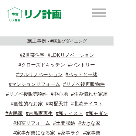
施工事例
- #横並びダイニング
#2世帯住宅
#LDKリノベーション
#クローズドキッチン
#パントリー
#フルリノベーション
#ペットと一緒
#マンションリフォーム
#リノベ後再販物件
#リノベ後販売物件
#中心地
#住み慣れた家屋
#個性的なお家
#勾配天井
#北欧テイスト
#古民家
#古民家再生
#和テイスト
#和モダン
#和室リフォーム
#土間収納
#大きな家
#家事が楽になる家
#家事ラク
#家事楽