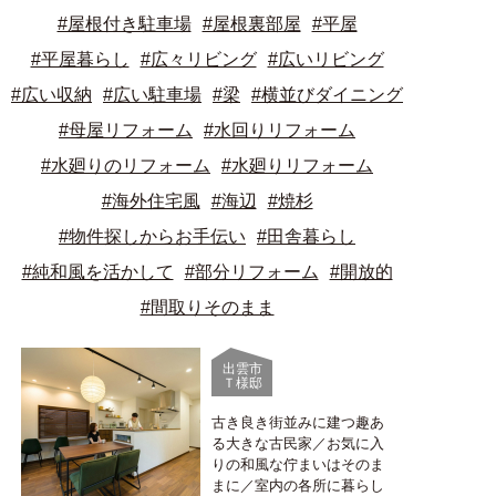
#屋根付き駐車場
#屋根裏部屋
#平屋
#平屋暮らし
#広々リビング
#広いリビング
#広い収納
#広い駐車場
#梁
#横並びダイニング
#母屋リフォーム
#水回りリフォーム
#水廻りのリフォーム
#水廻りリフォーム
#海外住宅風
#海辺
#焼杉
#物件探しからお手伝い
#田舎暮らし
#純和風を活かして
#部分リフォーム
#開放的
#間取りそのまま
出雲市
Ｔ様邸
古き良き街並みに建つ趣あ
る大きな古民家／お気に入
りの和風な佇まいはそのま
まに／室内の各所に暮らし