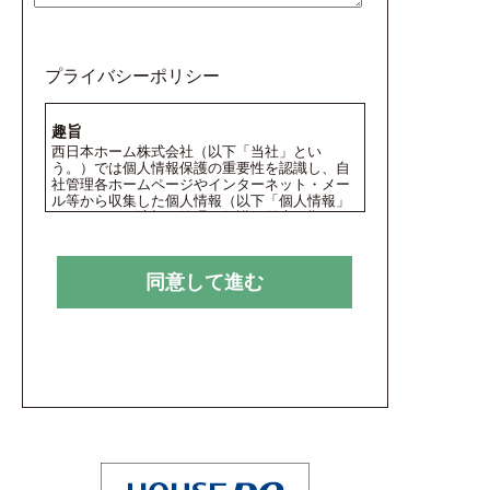
プライバシーポリシー
趣旨
西日本ホーム株式会社（以下「当社」とい
う。）では個人情報保護の重要性を認識し、自
社管理各ホームページやインターネット・メー
ル等から収集した個人情報（以下「個人情報」
という。）の適切な管理、保護の徹底を期する
ため、この方針を定めた。
個人情報の収集、 利用及び提供
同意して進む
西日本ホーム株式会社は、個人情報の収集にあ
たっては、その収集目的を明示し、明示した収
集目的の範囲内でのみ個人情報を利用します。
また、事前に本人の同意を得た場合を除き、個
人情報の第三者への提供はいたしません。 ただ
し裁判所、警察等権限を有する機関からの合法
的な要請等がある場合は、本人の同意なくして
情報の提供に応ずる場合があります。
個人情報の廃棄
不要となった個人情報データは、速やかに、適
正な方法で廃棄します。