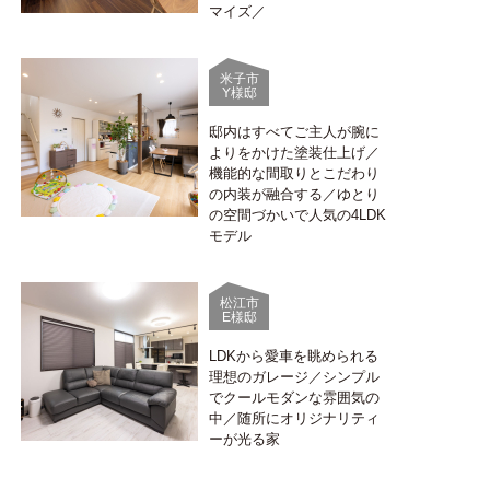
マイズ／
米子市
Y様邸
邸内はすべてご主人が腕に
よりをかけた塗装仕上げ／
機能的な間取りとこだわり
の内装が融合する／ゆとり
の空間づかいで人気の4LDK
モデル
松江市
E様邸
LDKから愛車を眺められる
理想のガレージ／シンプル
でクールモダンな雰囲気の
中／随所にオリジナリティ
ーが光る家