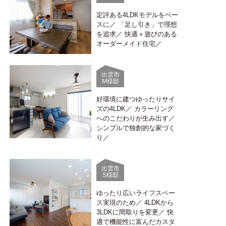
定評ある4LDKモデルをベー
スに／ 「足し引き」で理想
を追求／ 快適＋遊びのある
オーダーメイド住宅／
出雲市
M様邸
好環境に建つゆったりサイ
ズの4LDK／ カラーリング
へのこだわりが生み出す／
シンプルで独創的な家づく
り／
出雲市
S様邸
ゆったり広いライフスペー
ス実現のため／ 4LDKから
3LDKに間取りを変更／ 快
適で機能性に富んだカスタ