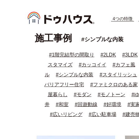
4つの特徴
施工事例
#シンプルな内装
#1階完結型の間取り
#2LDK
#3LDK
スタマイズ
#カッコイイ
#カフェ風
ル
#シンプルな内装
#スタイリッシュ
バリアフリー住宅
#ファミクロのある家
屋暮らし
#モダン
#モノトーン
#
井
#和室
#回遊動線
#好環境
#実
#広いリビング
#広い駐車場
#建売