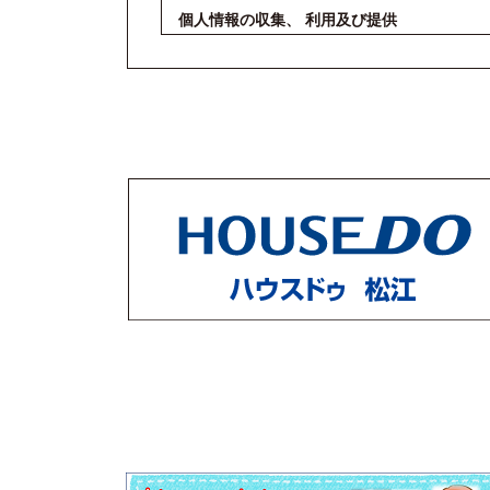
個人情報の収集、 利用及び提供
西日本ホーム株式会社は、個人情報の収集にあ
でのみ個人情報を利用します。 また、事前に本
しません。 ただし裁判所、警察等権限を有する
情報の提供に応ずる場合があります。
個人情報の廃棄
不要となった個人情報データは、速やかに、適
個人情報の適正な管理
個人情報を適正に管理し、不正利用、紛失、改
担当者及び外注取引先（以下「取引先等」とい
す。
社員等の遵守事項
社員等は、当社に係る個人情報を不正に利用し
社員等は、個人情報に掛かる入力資料、出力資
正に管理しなければならない。
社員等は、入力資料等を他人に不正に交付し、
社員等は、入力資料等を廃棄するときは、裁断
措置しなければならない。