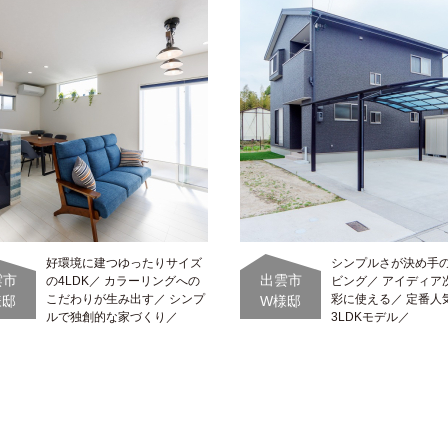
好環境に建つゆったりサイズ
シンプルさが決め手
雲市
出雲市
の4LDK／ カラーリングへの
ビング／ アイディア
こだわりが生み出す／ シンプ
彩に使える／ 定番人
様邸
W様邸
ルで独創的な家づくり／
3LDKモデル／