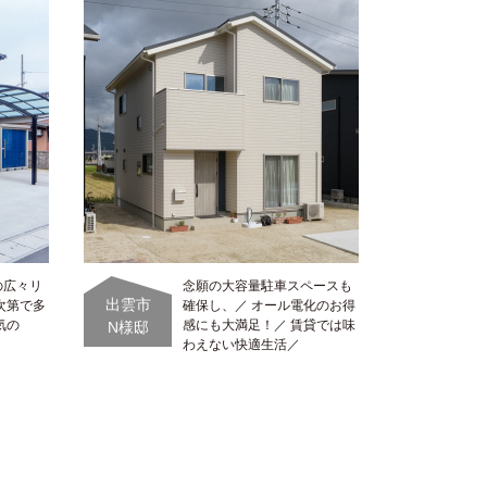
の広々リ
念願の大容量駐車スペースも
出雲市
次第で多
確保し、／ オール電化のお得
気の
感にも大満足！／ 賃貸では味
N様邸
わえない快適生活／