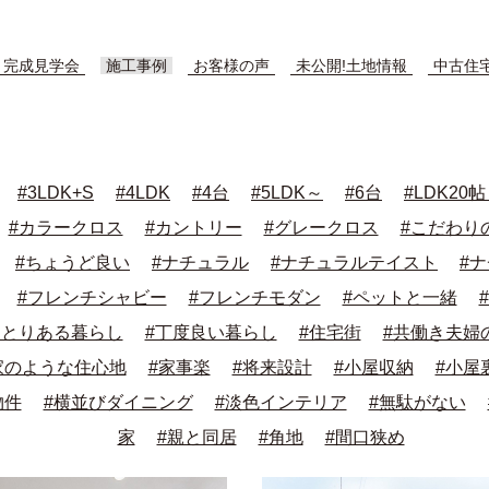
完成見学会
施工事例
お客様の声
未公開!土地情報
中古住
#3LDK+S
#4LDK
#4台
#5LDK～
#6台
#LDK20
#カラークロス
#カントリー
#グレークロス
#こだわり
#ちょうど良い
#ナチュラル
#ナチュラルテイスト
#
#フレンチシャビー
#フレンチモダン
#ペットと一緒
ゆとりある暮らし
#丁度良い暮らし
#住宅街
#共働き夫婦
家のような住心地
#家事楽
#将来設計
#小屋収納
#小屋
物件
#横並びダイニング
#淡色インテリア
#無駄がない
家
#親と同居
#角地
#間口狭め