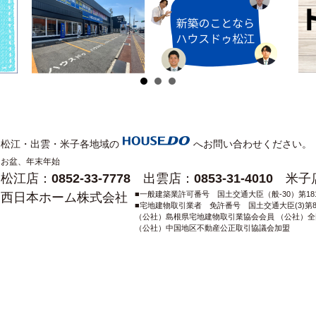
はならない。
ないように管理しなければならない。 社員等は、当社の活動
システムを利用してはならない。
拡散の防止に配意しなければならない。
関する知識の研鑽に努め、必要に応じて本方針内容を見直し、
松江・出雲・米子各地域の
へお問い合わせください。
お盆、年末年始
松江店：0852-33-7778 出雲店：0853-31-4010 米子店：
■一般建築業許可番号 国土交通大臣（般-30）第181
西日本ホーム株式会社
■宅地建物取引業者 免許番号 国土交通大臣(3)第8
（公社）島根県宅地建物取引業協会会員 （公社）
（公社）中国地区不動産公正取引協議会加盟