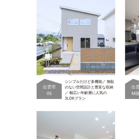
シンプルだけど多機能／ 無駄
出雲市
出
のない空間設計と豊富な収納
／ 幅広い年齢層に人気の
05
M
3LDKプラン