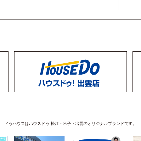
たっては、その収集目的を明示し、明示した収集目的の範囲内
人の同意を得た場合を除き、個人情報の第三者への提供はいた
機関からの合法的な要請等がある場合は、本人の同意なくして
正な方法で廃棄します。
ざん、漏洩等を防止するため、西日本ホーム株式会社の社員、
う。）に対する遵守事項を次のとおり定め、その徹底を図りま
、又は他人に不正に提供してはならない。
料又は電磁気的記録媒体（以下「入力資料等」という。）を適
又は遺棄し、若しくはき損してはならない。
ドゥハウスはハウスドゥ 松江・米子・出雲のオリジナルブランドです。
、データの消去その他の方法により情報を復元できないように