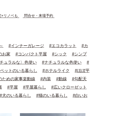
宅+リノベも
問合せ・来場予約
帖～
#インナーガレージ
#エコカラット
#カ
のお家
#コンパクト平屋
#シック
#シンプ
ナチュラルな〉色使い
#ナチュラルな色使い
#
#ペットのいる暮らし
#ホテルライク
#ほぼ平
のための家事楽動線
#内装
#動線
#勾配天
裏
#平屋
#平屋暮らし
#広いクローゼット
#犬のいる暮らし
#猫のいる暮らし
#白いお